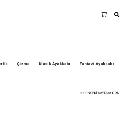
erlik
Çizme
Klasik Ayakkabı
Fantazi Ayakkabı
< < ÖNCEKI SAYFAYA DÖN