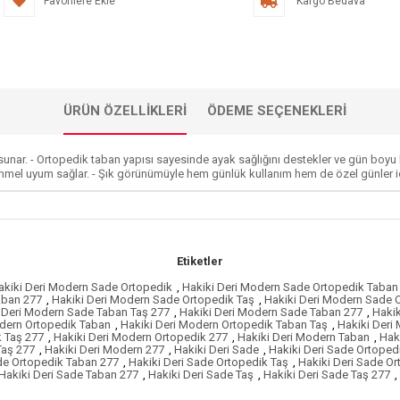
Favorilere Ekle
Kargo Bedava
ÜRÜN ÖZELLIKLERI
ÖDEME SEÇENEKLERI
sunar. - Ortopedik taban yapısı sayesinde ayak sağlığını destekler ve gün boyu 
mmel uyum sağlar. - Şık görünümüyle hem günlük kullanım hem de özel günler içi
Etiketler
akiki Deri Modern Sade Ortopedik
,
Hakiki Deri Modern Sade Ortopedik Taban
aban 277
,
Hakiki Deri Modern Sade Ortopedik Taş
,
Hakiki Deri Modern Sade 
 Deri Modern Sade Taban Taş 277
,
Hakiki Deri Modern Sade Taban 277
,
Hakik
odern Ortopedik Taban
,
Hakiki Deri Modern Ortopedik Taban Taş
,
Hakiki Deri
k Taş 277
,
Hakiki Deri Modern Ortopedik 277
,
Hakiki Deri Modern Taban
,
Hak
Taş 277
,
Hakiki Deri Modern 277
,
Hakiki Deri Sade
,
Hakiki Deri Sade Ortoped
de Ortopedik Taban 277
,
Hakiki Deri Sade Ortopedik Taş
,
Hakiki Deri Sade Or
Hakiki Deri Sade Taban 277
,
Hakiki Deri Sade Taş
,
Hakiki Deri Sade Taş 277
,