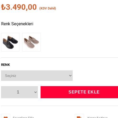
₺3.490,00
(KDV Dahil)
Renk Seçenekleri
RENK