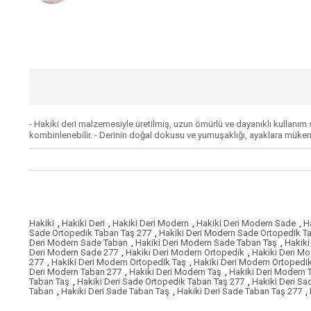
- Hakiki deri malzemesiyle üretilmiş, uzun ömürlü ve dayanıklı kullanım 
kombinlenebilir. - Derinin doğal dokusu ve yumuşaklığı, ayaklara müke
Hakiki
,
Hakiki Deri
,
Hakiki Deri Modern
,
Hakiki Deri Modern Sade
,
H
Sade Ortopedik Taban Taş 277
,
Hakiki Deri Modern Sade Ortopedik T
Deri Modern Sade Taban
,
Hakiki Deri Modern Sade Taban Taş
,
Hakiki
Deri Modern Sade 277
,
Hakiki Deri Modern Ortopedik
,
Hakiki Deri M
277
,
Hakiki Deri Modern Ortopedik Taş
,
Hakiki Deri Modern Ortopedi
Deri Modern Taban 277
,
Hakiki Deri Modern Taş
,
Hakiki Deri Modern 
Taban Taş
,
Hakiki Deri Sade Ortopedik Taban Taş 277
,
Hakiki Deri Sa
Taban
,
Hakiki Deri Sade Taban Taş
,
Hakiki Deri Sade Taban Taş 277
,