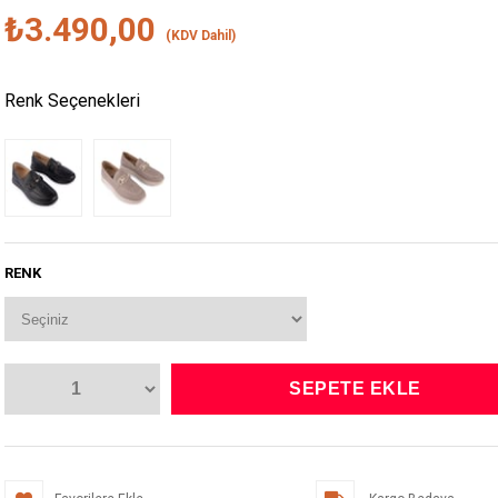
₺3.490,00
(KDV Dahil)
Renk Seçenekleri
RENK