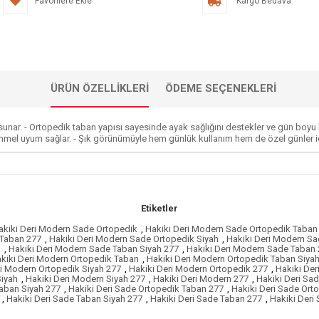
Favorilere Ekle
Kargo Bedava
ÜRÜN ÖZELLIKLERI
ÖDEME SEÇENEKLERI
sunar. - Ortopedik taban yapısı sayesinde ayak sağlığını destekler ve gün boyu 
mmel uyum sağlar. - Şık görünümüyle hem günlük kullanım hem de özel günler içi
Etiketler
akiki Deri Modern Sade Ortopedik
,
Hakiki Deri Modern Sade Ortopedik Taban
 Taban 277
,
Hakiki Deri Modern Sade Ortopedik Siyah
,
Hakiki Deri Modern Sa
h
,
Hakiki Deri Modern Sade Taban Siyah 277
,
Hakiki Deri Modern Sade Taban
kiki Deri Modern Ortopedik Taban
,
Hakiki Deri Modern Ortopedik Taban Siya
ri Modern Ortopedik Siyah 277
,
Hakiki Deri Modern Ortopedik 277
,
Hakiki De
Siyah
,
Hakiki Deri Modern Siyah 277
,
Hakiki Deri Modern 277
,
Hakiki Deri Sa
Taban Siyah 277
,
Hakiki Deri Sade Ortopedik Taban 277
,
Hakiki Deri Sade Ort
,
Hakiki Deri Sade Taban Siyah 277
,
Hakiki Deri Sade Taban 277
,
Hakiki Deri