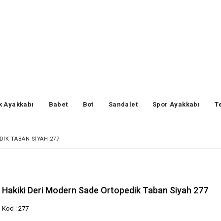
k Ayakkabı
Babet
Bot
Sandalet
Spor Ayakkabı
T
DIK TABAN SIYAH 277
Hakiki Deri Modern Sade Ortopedik Taban Siyah 277
Kod : 277