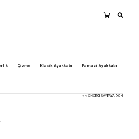
erlik
Çizme
Klasik Ayakkabı
Fantazi Ayakkabı
< < ÖNCEKI SAYFAYA DÖN
a