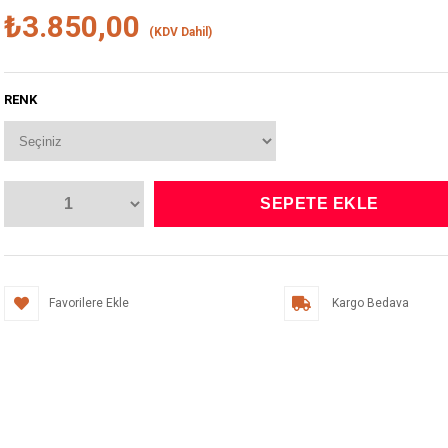
₺3.850,00
(KDV Dahil)
RENK
Favorilere Ekle
Kargo Bedava