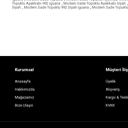
Topuklu Ayakkabı 992 iguana
,
Modern Sade Topuklu Ayakkabı Siyah
,
Siyah
,
Modern Sade Topuklu 992 Siyah iguana
,
Modern Sade Topuklu
Kurumsal
Müşteri İliş
Anasayfa
Üyelik
Hakkımızda
Alışveriş
Mağazamız
Kargo & Tesl
Bize Ulaşın
KVKK