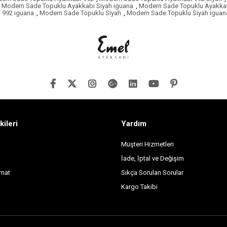
Modern Sade Topuklu Ayakkabı Siyah iguana
,
Modern Sade Topuklu Ayakka
 992 iguana
,
Modern Sade Topuklu Siyah
,
Modern Sade Topuklu Siyah iguan
kileri
Yardım
Müşteri Hizmetleri
İade, İptal ve Değişim
imat
Sıkça Sorulan Sorular
Kargo Takibi