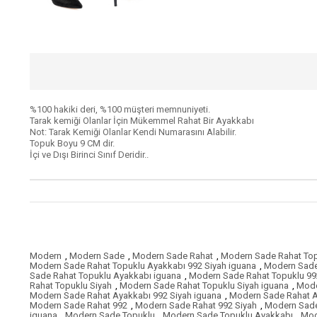
%100 hakiki deri, %100 müşteri memnuniyeti.
Tarak kemiği Olanlar İçin Mükemmel Rahat Bir Ayakkabı
Not: Tarak Kemiği Olanlar Kendi Numarasını Alabilir.
Topuk Boyu 9 CM dir.
İçi ve Dışı Birinci Sınıf Deridir..
Modern
,
Modern Sade
,
Modern Sade Rahat
,
Modern Sade Rahat To
Modern Sade Rahat Topuklu Ayakkabı 992 Siyah iguana
,
Modern Sade
Sade Rahat Topuklu Ayakkabı iguana
,
Modern Sade Rahat Topuklu 99
Rahat Topuklu Siyah
,
Modern Sade Rahat Topuklu Siyah iguana
,
Mode
Modern Sade Rahat Ayakkabı 992 Siyah iguana
,
Modern Sade Rahat A
Modern Sade Rahat 992
,
Modern Sade Rahat 992 Siyah
,
Modern Sade
iguana
,
Modern Sade Topuklu
,
Modern Sade Topuklu Ayakkabı
,
Mod