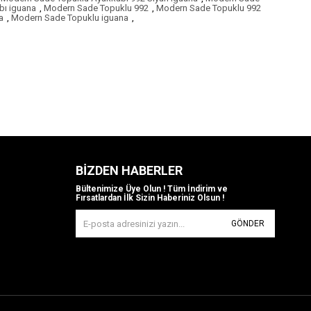
bı iguana
,
Modern Sade Topuklu 992
,
Modern Sade Topuklu 992
a
,
Modern Sade Topuklu iguana
,
BIZDEN HABERLER
Bültenimize Üye Olun ! Tüm İndirim ve
Fırsatlardan İlk Sizin Haberiniz Olsun !
GÖNDER