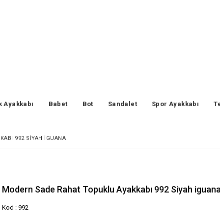
k Ayakkabı
Babet
Bot
Sandalet
Spor Ayakkabı
T
ABI 992 SIYAH IGUANA
Modern Sade Rahat Topuklu Ayakkabı 992 Siyah iguan
Kod : 992