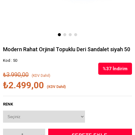
Modern Rahat Orjinal Topuklu Deri Sandalet siyah 50
Kod : 50
%
37
İndirim
₺3.990,00
(KDV Dahil)
₺2.499,00
(KDV Dahil)
RENK