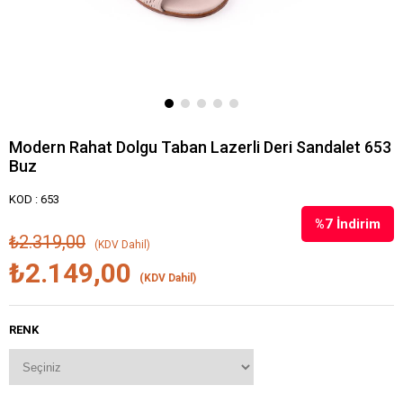
Modern Rahat Dolgu Taban Lazerli Deri Sandalet 653
Buz
KOD : 653
%
7
İndirim
₺2.319,00
(KDV Dahil)
₺2.149,00
(KDV Dahil)
RENK