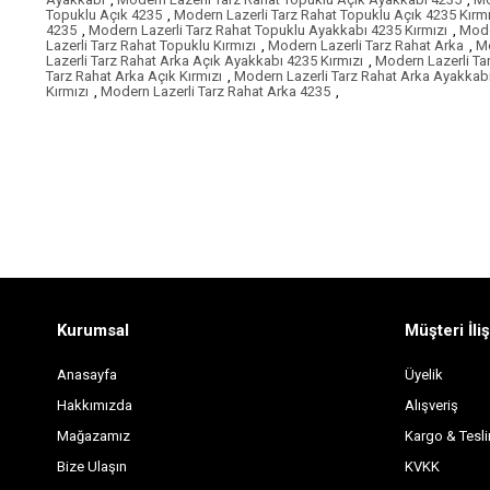
Topuklu Açık 4235
,
Modern Lazerli Tarz Rahat Topuklu Açık 4235 Kırmı
4235
,
Modern Lazerli Tarz Rahat Topuklu Ayakkabı 4235 Kırmızı
,
Mode
Lazerli Tarz Rahat Topuklu Kırmızı
,
Modern Lazerli Tarz Rahat Arka
,
Mo
Lazerli Tarz Rahat Arka Açık Ayakkabı 4235 Kırmızı
,
Modern Lazerli Ta
Tarz Rahat Arka Açık Kırmızı
,
Modern Lazerli Tarz Rahat Arka Ayakkab
Kırmızı
,
Modern Lazerli Tarz Rahat Arka 4235
,
Kurumsal
Müşteri İliş
Anasayfa
Üyelik
Hakkımızda
Alışveriş
Mağazamız
Kargo & Tesl
Bize Ulaşın
KVKK