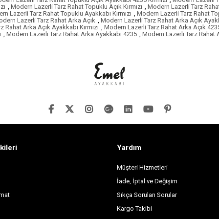
zı
,
Modern Lazerli Tarz Rahat Topuklu Açık Kırmızı
,
Modern Lazerli Tarz Raha
rn Lazerli Tarz Rahat Topuklu Ayakkabı Kırmızı
,
Modern Lazerli Tarz Rahat T
dern Lazerli Tarz Rahat Arka Açık
,
Modern Lazerli Tarz Rahat Arka Açık Ayak
rz Rahat Arka Açık Ayakkabı Kırmızı
,
Modern Lazerli Tarz Rahat Arka Açık 423
ı
,
Modern Lazerli Tarz Rahat Arka Ayakkabı 4235
,
Modern Lazerli Tarz Rahat 
kileri
Yardım
Müşteri Hizmetleri
İade, İptal ve Değişim
imat
Sıkça Sorulan Sorular
Kargo Takibi