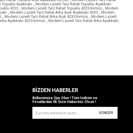
t Topuklu Ayakkabı
,
Modern Lazerli Tarz Rahat Topuklu Ayakkabı
opuklu 4235
,
Modern Lazerli Tarz Rahat Topuklu 4235 Kırmızı
,
Modern
kabı
,
Modern Lazerli Tarz Rahat Arka Açık Ayakkabı 4235
,
Modern
5
,
Modern Lazerli Tarz Rahat Arka Açık 4235 Kırmızı
,
Modern Lazerli
Arka Ayakkabı 4235 Kırmızı
,
Modern Lazerli Tarz Rahat Arka Ayakkabı
BIZDEN HABERLER
Bültenimize Üye Olun ! Tüm İndirim ve
Fırsatlardan İlk Sizin Haberiniz Olsun !
GÖNDER