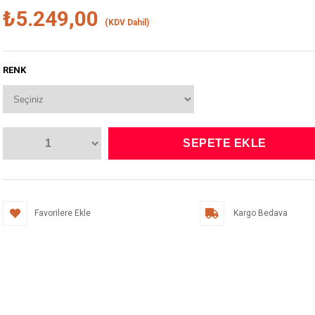
₺5.249,00
(KDV Dahil)
RENK
Favorilere Ekle
Kargo Bedava