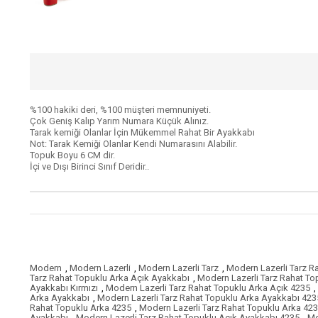
%100 hakiki deri, %100 müşteri memnuniyeti.
Çok Geniş Kalıp Yarım Numara Küçük Alınız.
Tarak kemiği Olanlar İçin Mükemmel Rahat Bir Ayakkabı
Not: Tarak Kemiği Olanlar Kendi Numarasını Alabilir.
Topuk Boyu 6 CM dir.
İçi ve Dışı Birinci Sınıf Deridir..
Modern
,
Modern Lazerli
,
Modern Lazerli Tarz
,
Modern Lazerli Tarz R
Tarz Rahat Topuklu Arka Açık Ayakkabı
,
Modern Lazerli Tarz Rahat To
Ayakkabı Kırmızı
,
Modern Lazerli Tarz Rahat Topuklu Arka Açık 4235
,
Arka Ayakkabı
,
Modern Lazerli Tarz Rahat Topuklu Arka Ayakkabı 423
Rahat Topuklu Arka 4235
,
Modern Lazerli Tarz Rahat Topuklu Arka 423
Ayakkabı
,
Modern Lazerli Tarz Rahat Topuklu Açık Ayakkabı 4235
,
Mo