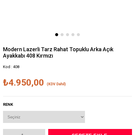
Modern Lazerli Tarz Rahat Topuklu Arka Açık
Ayakkabı 408 Kırmızı
Kod : 408
₺4.950,00
(KDV Dahil)
RENK