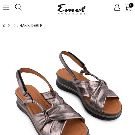
0
HAKIKI DERI RAHAT GÜNLÜK SANDALET BRONZ 8066