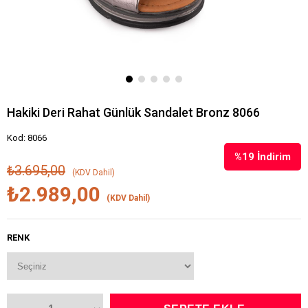
Hakiki Deri Rahat Günlük Sandalet Bronz 8066
Kod: 8066
%
19
İndirim
₺3.695,00
(KDV Dahil)
₺2.989,00
(KDV Dahil)
RENK