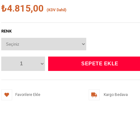
₺4.815,00
(KDV Dahil)
RENK
Favorilere Ekle
Kargo Bedava