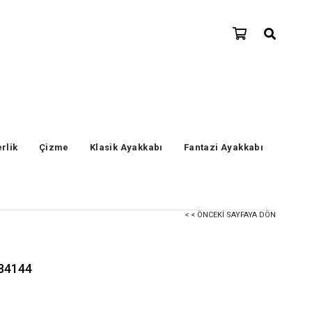
erlik
Çizme
Klasik Ayakkabı
Fantazi Ayakkabı
< < ÖNCEKI SAYFAYA DÖN
 84144