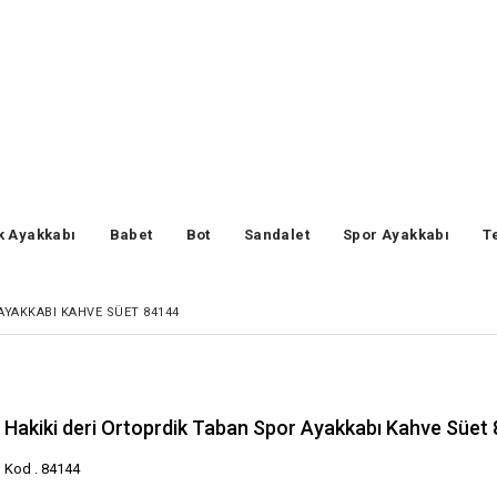
k Ayakkabı
Babet
Bot
Sandalet
Spor Ayakkabı
T
AYAKKABI KAHVE SÜET 84144
Hakiki deri Ortoprdik Taban Spor Ayakkabı Kahve Süet
Kod . 84144