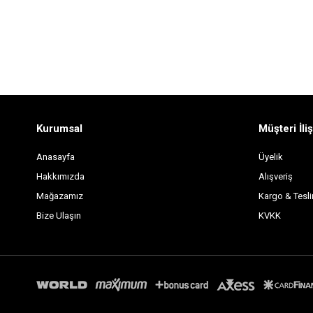
Kurumsal
Müşteri İliş
Anasayfa
Üyelik
Hakkımızda
Alışveriş
Mağazamız
Kargo & Tesl
Bize Ulaşın
KVKK