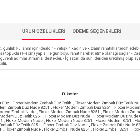
ÜRÜN ÖZELLIKLERI
ÖDEME SEÇENEKLERI
ünlük kullanım için idealdir. - Yetişkin kadın ve kızların rahatlıkla tercih edebil
Kısa topuklu (1-4 cm) yapısı ile gün boyu rahat hareket etme olanağı sağlar. - Ca
 güvenli adımlar atmanızı destekler. - İç astarı da suni deriden üretilmiş olup a
ilir.
Etiketler
ı Düz
,
Floxer Modern Zımbalı Düz Terlik
,
Floxer Modern Zımbalı Düz Terlik N
dern Zımbalı Düz Nude 8251
,
Floxer Modern Zımbalı Düz 8251
,
Floxer Modern 
Modern Zımbalı Nude
,
Floxer Modern Zımbalı Nude 8251
,
Floxer Modern Zımba
 Modern Düz Terlik 8251
,
Floxer Modern Düz Nude
,
Floxer Modern Düz Nude 
51
,
Floxer Modern Nude
,
Floxer Modern Nude 8251
,
Floxer Modern 8251
,
Fl
Zımbalı Düz Terlik 8251
,
Floxer Zımbalı Düz Nude
,
Floxer Zımbalı Düz Nude 8
1
,
Floxer Zımbalı Nude
,
Floxer Zımbalı Nude 8251
,
Floxer Zımbalı 8251
,
Flox