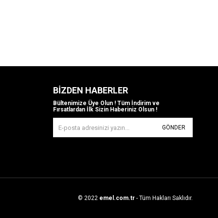
BIZDEN HABERLER
Bültenimize Üye Olun ! Tüm İndirim ve
Fırsatlardan İlk Sizin Haberiniz Olsun !
GÖNDER
© 2022
emel.com.tr
- Tüm Hakları Saklıdır.