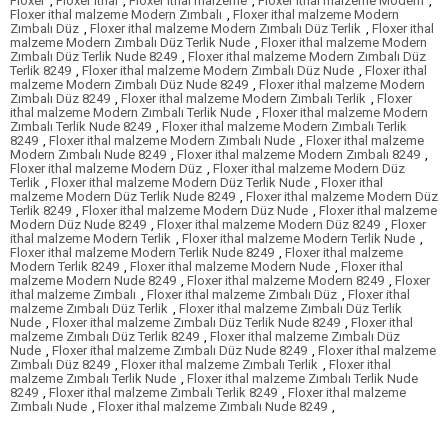
Floxer
,
Floxer ithal
,
Floxer ithal malzeme
,
Floxer ithal malzeme Modern
,
Floxer ithal malzeme Modern Zımbalı
,
Floxer ithal malzeme Modern
Zımbalı Düz
,
Floxer ithal malzeme Modern Zımbalı Düz Terlik
,
Floxer ithal
malzeme Modern Zımbalı Düz Terlik Nude
,
Floxer ithal malzeme Modern
Zımbalı Düz Terlik Nude 8249
,
Floxer ithal malzeme Modern Zımbalı Düz
Terlik 8249
,
Floxer ithal malzeme Modern Zımbalı Düz Nude
,
Floxer ithal
malzeme Modern Zımbalı Düz Nude 8249
,
Floxer ithal malzeme Modern
Zımbalı Düz 8249
,
Floxer ithal malzeme Modern Zımbalı Terlik
,
Floxer
ithal malzeme Modern Zımbalı Terlik Nude
,
Floxer ithal malzeme Modern
Zımbalı Terlik Nude 8249
,
Floxer ithal malzeme Modern Zımbalı Terlik
8249
,
Floxer ithal malzeme Modern Zımbalı Nude
,
Floxer ithal malzeme
Modern Zımbalı Nude 8249
,
Floxer ithal malzeme Modern Zımbalı 8249
,
Floxer ithal malzeme Modern Düz
,
Floxer ithal malzeme Modern Düz
Terlik
,
Floxer ithal malzeme Modern Düz Terlik Nude
,
Floxer ithal
malzeme Modern Düz Terlik Nude 8249
,
Floxer ithal malzeme Modern Düz
Terlik 8249
,
Floxer ithal malzeme Modern Düz Nude
,
Floxer ithal malzeme
Modern Düz Nude 8249
,
Floxer ithal malzeme Modern Düz 8249
,
Floxer
ithal malzeme Modern Terlik
,
Floxer ithal malzeme Modern Terlik Nude
,
Floxer ithal malzeme Modern Terlik Nude 8249
,
Floxer ithal malzeme
Modern Terlik 8249
,
Floxer ithal malzeme Modern Nude
,
Floxer ithal
malzeme Modern Nude 8249
,
Floxer ithal malzeme Modern 8249
,
Floxer
ithal malzeme Zımbalı
,
Floxer ithal malzeme Zımbalı Düz
,
Floxer ithal
malzeme Zımbalı Düz Terlik
,
Floxer ithal malzeme Zımbalı Düz Terlik
Nude
,
Floxer ithal malzeme Zımbalı Düz Terlik Nude 8249
,
Floxer ithal
malzeme Zımbalı Düz Terlik 8249
,
Floxer ithal malzeme Zımbalı Düz
Nude
,
Floxer ithal malzeme Zımbalı Düz Nude 8249
,
Floxer ithal malzeme
Zımbalı Düz 8249
,
Floxer ithal malzeme Zımbalı Terlik
,
Floxer ithal
malzeme Zımbalı Terlik Nude
,
Floxer ithal malzeme Zımbalı Terlik Nude
8249
,
Floxer ithal malzeme Zımbalı Terlik 8249
,
Floxer ithal malzeme
Zımbalı Nude
,
Floxer ithal malzeme Zımbalı Nude 8249
,