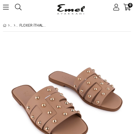
0
FLOXER ITHAL MALZEME MODERN ZIMBALI DÜZ TERLIK NUDE 8249