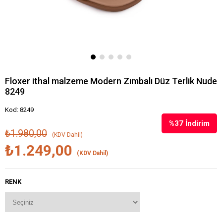
Floxer ithal malzeme Modern Zımbalı Düz Terlik Nude
8249
Kod: 8249
%
37
İndirim
₺1.980,00
(KDV Dahil)
₺1.249,00
(KDV Dahil)
RENK