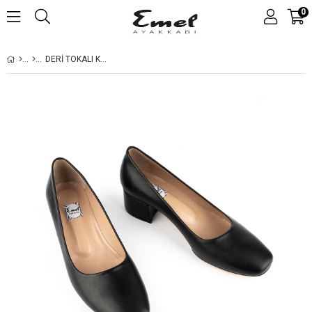
0
DERI TOKALI KISA TOPUK MODERN RAHAT AYAKKABI 660 SIYAH TOKASIZ