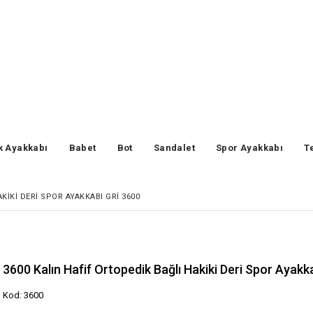
k Ayakkabı
Babet
Bot
Sandalet
Spor Ayakkabı
T
KIKI DERI SPOR AYAKKABI GRI 3600
3600 Kalın Hafif Ortopedik Bağlı Hakiki Deri Spor Ayakk
Kod: 3600