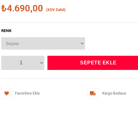
₺4.690,00
(KDV Dahil)
RENK
Favorilere Ekle
Kargo Bedava