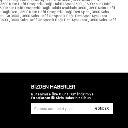
3600 Kalın Hafif Ortopedik Bağlı Hakiki Spor 3600
,
3600 Kalın Hafif
600 Kalın Hafif Ortopedik Bağlı Hakiki Ayakkabı 3600
,
3600 Kalın Hafif
 Bağlı Deri
,
3600 Kalın Hafif Ortopedik Bağlı Deri Spor
,
3600 Kalın
abı Gri 3600
,
3600 Kalın Hafif Ortopedik Bağlı Deri Spor Ayakkabı
 3600
,
3600 Kalın Hafif Ortopedik Bağlı Deri Ayakkabı
,
3600 Kalın Hafif
BIZDEN HABERLER
Bültenimize Üye Olun ! Tüm İndirim ve
Fırsatlardan İlk Sizin Haberiniz Olsun !
GÖNDER